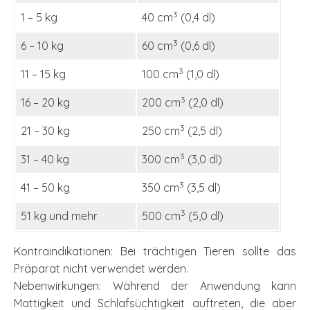
3
1 – 5 kg
40 cm
(0,4 dl)
3
6 – 10 kg
60 cm
(0,6 dl)
3
11 – 15 kg
100 cm
(1,0 dl)
3
16 – 20 kg
200 cm
(2,0 dl)
3
21 – 30 kg
250 cm
(2,5 dl)
3
31 – 40 kg
300 cm
(3,0 dl)
3
41 – 50 kg
350 cm
(3,5 dl)
3
51 kg und mehr
500 cm
(5,0 dl)
Kontraindikationen: Bei trächtigen Tieren sollte das
Präparat nicht verwendet werden.
Nebenwirkungen: Während der Anwendung kann
Mattigkeit und Schlafsüchtigkeit auftreten, die aber