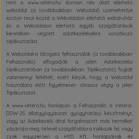
mint a www.vetera.hu domain név alatt elérhető
weboldal (a továbbiakban: Weboldal) üzemeltetője
ezúton teszi közzé a Weboldalon elérhető webáruház
és a Weboldalon elérhető egyéb szolgáltatások
keretében végzett adatkezelésekre vonatkozó
tájékoztatást.
A Weboldalra látogató felhasználók (a továbbiakban:
Felhasználó) elfogadják a jelen Adatkezelési
tájékoztatóban (a továbbiakban: Tájékoztató) foglalt
valamennyi feltételt, ezért kérjük, hogy a Weboldal
használata előtt figyelmesen olvassa végig a jelen
Tájékoztatót.
A www.vetera.hu honlapon a Felhasználó a Vetera-
DDW-25 állatgyógyászati gyógyhatású készítményt,
vagy az Adatkezelő által forgalmazott más terméket
vásárolja meg, hírlevél szolgáltatásra iratkozik fel, vagy
csak egyszerűen a HYD Kft. honlapjának és