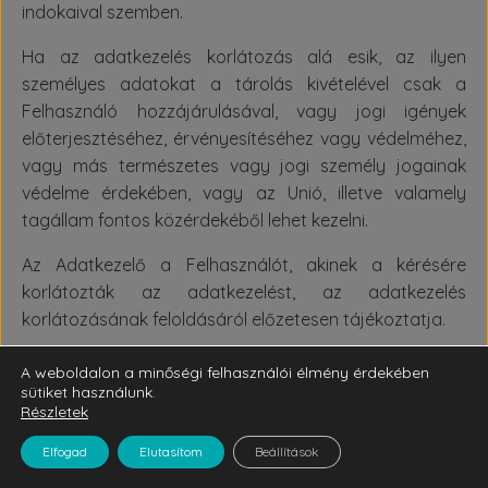
indokaival szemben.
Ha az adatkezelés korlátozás alá esik, az ilyen
személyes adatokat a tárolás kivételével csak a
Felhasználó hozzájárulásával, vagy jogi igények
előterjesztéséhez, érvényesítéséhez vagy védelméhez,
vagy más természetes vagy jogi személy jogainak
védelme érdekében, vagy az Unió, illetve valamely
tagállam fontos közérdekéből lehet kezelni.
Az Adatkezelő a Felhasználót, akinek a kérésére
korlátozták az adatkezelést, az adatkezelés
korlátozásának feloldásáról előzetesen tájékoztatja.
A személyes adatok helyesbítéséhez vagy törléséhez,
A weboldalon a minőségi felhasználói élmény érdekében
illetve az adatkezelés korlátozásához kapcsolódó
sütiket használunk.
Részletek
értesítési kötelezettség
Elfogad
Elutasítom
Beállítások
Az Adatkezelő minden olyan címzettet tájékoztat a