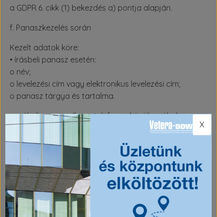
a GDPR 6. cikk (1) bekezdés a) pontja alapján.
f. Panaszkezelés során
Kezelt adatok köre:
• írásbeli panasz esetén:
o név;
o levelezési cím vagy elektronikus levelezési cím;
o panasz tárgya és tartalma.
• szóbeli panasz, illetve telefonon közölt szóbeli panasz
X
X
esetén, amennyiben a panaszt azonnal nem sikerült
orvosolni, Adatkezelő jegyzőkönyvet vesz fel, amely az
alábbi adatokat tartalmazza:
o név;
o lakcím;
o panasz helye, ideje, módja, tárgya és tartalma;
o panasz egyedi azonosítószáma.