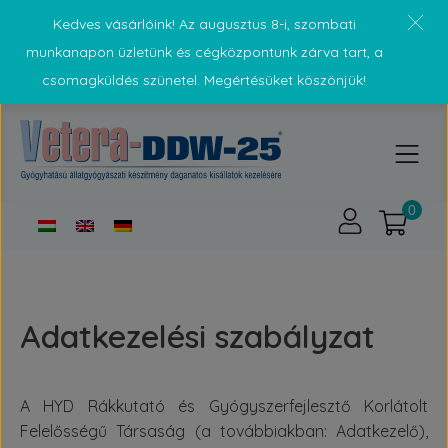
Kedves vásárlóink! Az augusztus 8-i, szombati
munkanapon üzletünk és cégközpontunk zárva tart, a
csomagküldés szünetel. Megértésüket köszönjük!
Adatkezelési szabályzat
A HYD Rákkutató és Gyógyszerfejlesztő Korlátolt
Felelősségű Társaság (a továbbiakban: Adatkezelő),