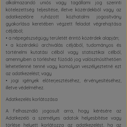
alkalmazandó uniós vagy tagállami jog szerinti
kötelezettség teljesítése, illetve közérdekből vagy az
adatkezelőre ruházott közhatalmi jogosítvány
gyakorlása keretében végzett feladat végrehajtása
céljából;
• a népegészségügy területét érintő közérdek alapján;
• a közérdekű archiválás céljából, tudományos és
történelmi kutatási célból vagy statisztikai célból,
amennyiben a törléshez fűződő jog valószínűsíthetően
lehetetlenné tenné vagy komolyan veszélyeztetné ezt
az adatkezelést; vagy
• jogi igények előterjesztéséhez, érvényesítéséhez,
illetve védelméhez.
Adatkezelés korlátozása
A Felhasználó jogosult arra, hogy kérésére az
Adatkezelő a személyes adatok helyesbítése vagy
törlése helyett korlátozza az adatkezelést, ha az