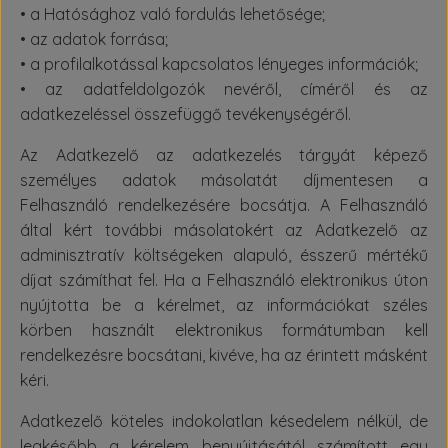
• a Hatósághoz való fordulás lehetősége;
• az adatok forrása;
• a profilalkotással kapcsolatos lényeges információk;
• az adatfeldolgozók nevéről, címéről és az
adatkezeléssel összefüggő tevékenységéről.
Az Adatkezelő az adatkezelés tárgyát képező
személyes adatok másolatát díjmentesen a
Felhasználó rendelkezésére bocsátja. A Felhasználó
által kért további másolatokért az Adatkezelő az
adminisztratív költségeken alapuló, ésszerű mértékű
díjat számíthat fel. Ha a Felhasználó elektronikus úton
nyújtotta be a kérelmet, az információkat széles
körben használt elektronikus formátumban kell
rendelkezésre bocsátani, kivéve, ha az érintett másként
kéri.
Adatkezelő köteles indokolatlan késedelem nélkül, de
legkésőbb a kérelem benyújtásától számított egy