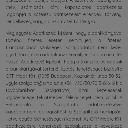
bekezdés e) pontja alapján. A számviteli bizonylattal
(név, számlázási cím) kapcsolatos adatkezelés
jogalapja a kötelező adatkezelést elrendelő törvényi
rendelkezés, vagyis a Számviteli tv. 169. §-a.
Megjegyzés: Adatkezelő kijelenti, hogy a bankkártyával
történő fizetés esetén semmilyen, a fizetési
tranzakcióhoz szükséges kártyaadatot nem kezel,
gyűjt, tárol, ezen adatokhoz semmilyen módon nem fér
hozzá. Adatkezelő kijelenti, hogy a tranzakciós adatok
a bankkártyával történő fizetési lehetőséget biztosító
OTP Mobil Kft. (1093 Budapest, Közraktár utca 30-32.;
ugyfelszolgalat@simple.hu; +36 1/20/30/70 3-666-611; a
továbbiakban: Szolgáltató) általi kezelésének
jogszerűsége tekintetében felelősséget nem vállal. A
Felhasználó a Szolgáltató adatkezelésével
kapcsolatban felvilágosítást a Szolgáltató honlapján,
illetve egyéb elérhetőségein kaphat. Az OTP Mobile Kft.
adatkezelésre vonatkozó szabályzata a következő