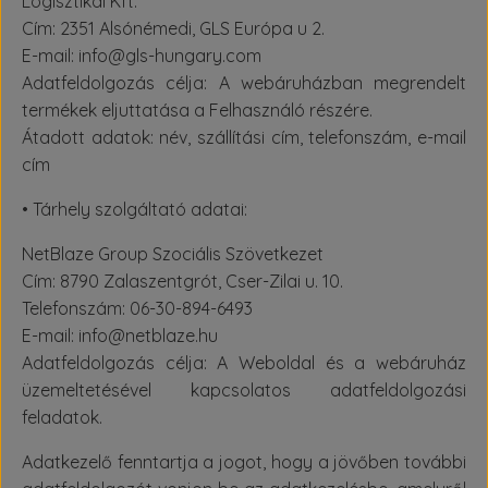
Logisztikai Kft.
Cím: 2351 Alsónémedi, GLS Európa u 2.
E-mail: info@gls-hungary.com
Adatfeldolgozás célja: A webáruházban megrendelt
termékek eljuttatása a Felhasználó részére.
Átadott adatok: név, szállítási cím, telefonszám, e-mail
cím
• Tárhely szolgáltató adatai:
NetBlaze Group Szociális Szövetkezet
Cím: 8790 Zalaszentgrót, Cser-Zilai u. 10.
Telefonszám: 06-30-894-6493
E-mail: info@netblaze.hu
Adatfeldolgozás célja: A Weboldal és a webáruház
üzemeltetésével kapcsolatos adatfeldolgozási
feladatok.
Adatkezelő fenntartja a jogot, hogy a jövőben további