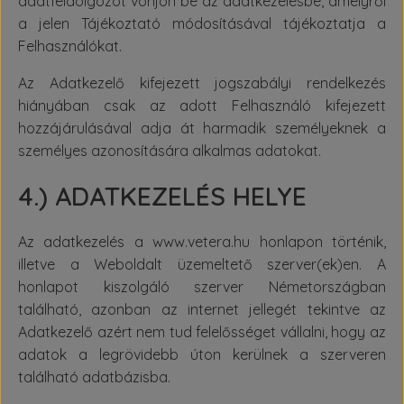
adatfeldolgozót vonjon be az adatkezelésbe, amelyről
a jelen Tájékoztató módosításával tájékoztatja a
Felhasználókat.
Az Adatkezelő kifejezett jogszabályi rendelkezés
hiányában csak az adott Felhasználó kifejezett
hozzájárulásával adja át harmadik személyeknek a
személyes azonosítására alkalmas adatokat.
4.) ADATKEZELÉS HELYE
Az adatkezelés a www.vetera.hu honlapon történik,
illetve a Weboldalt üzemeltető szerver(ek)en. A
honlapot kiszolgáló szerver Németországban
található, azonban az internet jellegét tekintve az
Adatkezelő azért nem tud felelősséget vállalni, hogy az
adatok a legrövidebb úton kerülnek a szerveren
található adatbázisba.