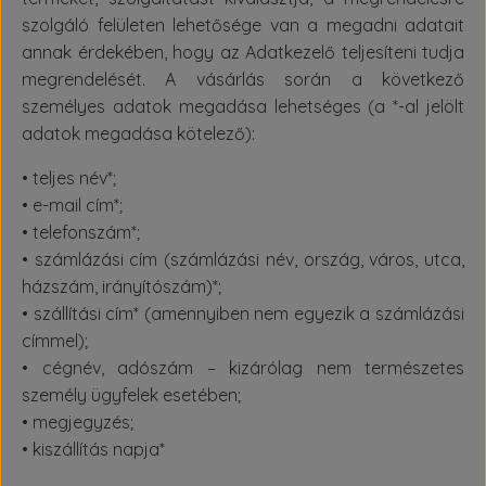
szolgáló felületen lehetősége van a megadni adatait
annak érdekében, hogy az Adatkezelő teljesíteni tudja
megrendelését. A vásárlás során a következő
személyes adatok megadása lehetséges (a *-al jelölt
adatok megadása kötelező):
• teljes név*;
• e-mail cím*;
• telefonszám*;
• számlázási cím (számlázási név, ország, város, utca,
házszám, irányítószám)*;
• szállítási cím* (amennyiben nem egyezik a számlázási
címmel);
• cégnév, adószám – kizárólag nem természetes
személy ügyfelek esetében;
• megjegyzés;
• kiszállítás napja*