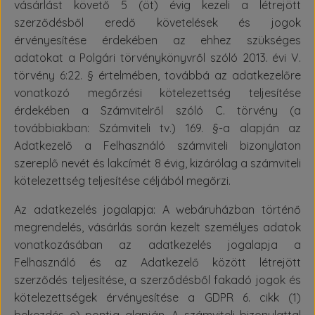
vásárlást követő 5 (öt) évig kezeli a létrejött
szerződésből eredő követelések és jogok
érvényesítése érdekében az ehhez szükséges
adatokat a Polgári törvénykönyvről szóló 2013. évi V.
törvény 6:22. § értelmében, továbbá az adatkezelőre
vonatkozó megőrzési kötelezettség teljesítése
érdekében a Számvitelről szóló C. törvény (a
továbbiakban: Számviteli tv.) 169. §-a alapján az
Adatkezelő a Felhasználó számviteli bizonylaton
szereplő nevét és lakcímét 8 évig, kizárólag a számviteli
kötelezettség teljesítése céljából megőrzi.
Az adatkezelés jogalapja: A webáruházban történő
megrendelés, vásárlás során kezelt személyes adatok
vonatkozásában az adatkezelés jogalapja a
Felhasználó és az Adatkezelő között létrejött
szerződés teljesítése, a szerződésből fakadó jogok és
kötelezettségek érvényesítése a GDPR 6. cikk (1)