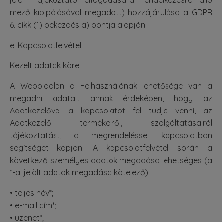
jelen Tájékoztató elfogadására rendelkezésre álló
mező kipipálásával megadott) hozzájárulása a GDPR
6. cikk (1) bekezdés a) pontja alapján.
e. Kapcsolatfelvétel
Kezelt adatok köre:
A Weboldalon a Felhasználónak lehetősége van a
megadni adatait annak érdekében, hogy az
Adatkezelővel a kapcsolatot fel tudja venni, az
Adatkezelő termékeiről, szolgáltatásairól
tájékoztatást, a megrendeléssel kapcsolatban
segítséget kapjon. A kapcsolatfelvétel során a
következő személyes adatok megadása lehetséges (a
*-al jelölt adatok megadása kötelező):
• teljes név*;
• e-mail cím*;
• üzenet*;