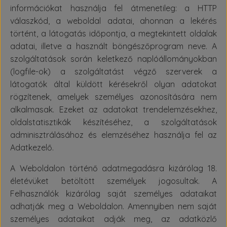
információkat használja fel átmenetileg: a HTTP
válaszkód, a weboldal adatai, ahonnan a lekérés
történt, a látogatás időpontja, a megtekintett oldalak
adatai, illetve a használt böngészőprogram neve. A
szolgáltatások során keletkező naplóállományokban
(logfile-ok) a szolgáltatást végző szerverek a
látogatók által küldött kérésekről olyan adatokat
rögzítenek, amelyek személyes azonosítására nem
alkalmasak. Ezeket az adatokat trendelemzésekhez,
oldalstatisztikák készítéséhez, a szolgáltatások
adminisztrálásához és elemzéséhez használja fel az
Adatkezelő.
A Weboldalon történő adatmegadásra kizárólag 18.
életévüket betöltött személyek jogosultak. A
Felhasználók kizárólag saját személyes adataikat
adhatják meg a Weboldalon. Amennyiben nem saját
személyes adataikat adják meg, az adatközlő