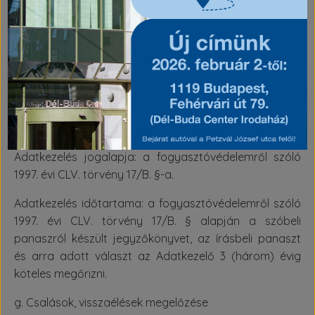
Adatkezelés célja: Az adatkezelés célja az
Adatkezelőhöz szóban, telefonon, írásban és
elektronikus levelezés útján érkező panaszok kezelése,
visszakereshetősége céljából a panaszos
személyének, a panaszbejelentés pontos idejének és a
panasz tartalmának, valamint az Adatkezelő
panasszal kapcsolatos tájékoztatásának
dokumentálása.
Adatkezelés jogalapja: a fogyasztóvédelemről szóló
1997. évi CLV. törvény 17/B. §-a.
Adatkezelés időtartama: a fogyasztóvédelemről szóló
1997. évi CLV. törvény 17/B. § alapján a szóbeli
panaszról készült jegyzőkönyvet, az írásbeli panaszt
és arra adott választ az Adatkezelő 3 (három) évig
köteles megőrizni.
g. Csalások, visszaélések megelőzése