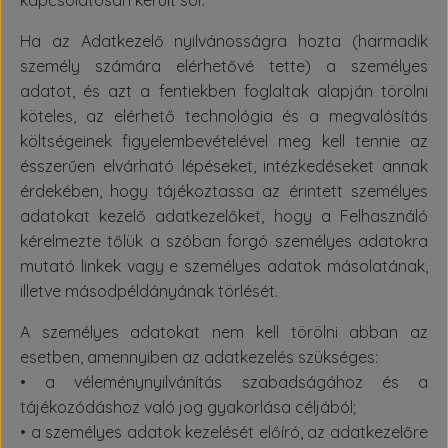
kapcsolatosan került sor.
Ha az Adatkezelő nyilvánosságra hozta (harmadik
személy számára elérhetővé tette) a személyes
adatot, és azt a fentiekben foglaltak alapján törölni
köteles, az elérhető technológia és a megvalósítás
költségeinek figyelembevételével meg kell tennie az
ésszerűen elvárható lépéseket, intézkedéseket annak
érdekében, hogy tájékoztassa az érintett személyes
adatokat kezelő adatkezelőket, hogy a Felhasználó
kérelmezte tőlük a szóban forgó személyes adatokra
mutató linkek vagy e személyes adatok másolatának,
illetve másodpéldányának törlését.
A személyes adatokat nem kell törölni abban az
esetben, amennyiben az adatkezelés szükséges:
• a véleménynyilvánítás szabadságához és a
tájékozódáshoz való jog gyakorlása céljából;
• a személyes adatok kezelését előíró, az adatkezelőre