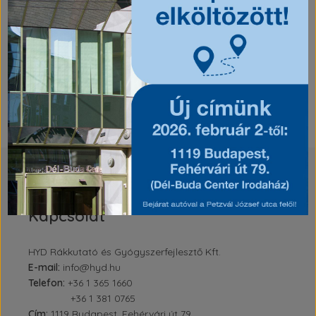
szakemberek 2019. október 17-18-án, Budapesten.
Tovább
« Előző
1
2
3
Kapcsolat
HYD Rákkutató és Gyógyszerfejlesztő Kft.
E-mail:
info@hyd.hu
Telefon:
+36 1 365 1660
+36 1 381 0765
Cím:
1119 Budapest, Fehérvári út 79.