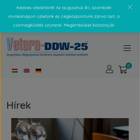
Kedves vásárlóink! Az augusztus 8-i, szombati
munkanapon üzletünk és cégközpontunk zárva tart, a
csomagküldés szünetel. Megértésüket köszönjük!
Hírek