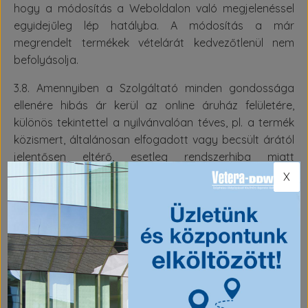
hogy a módosítás a Weboldalon való megjelenéssel
egyidejűleg lép hatályba. A módosítás a már
megrendelt termékek vételárát kedvezőtlenül nem
befolyásolja.
3.8. Amennyiben a Szolgáltató minden gondossága
ellenére hibás ár kerül az online áruház felületére,
különös tekintettel a nyilvánvalóan téves, pl. a termék
közismert, általánosan elfogadott vagy becsült árától
jelentősen eltérő, esetleg rendszerhiba miatt
megjelenő "0" forintos vagy "1" forintos árra, akkor a
X
X
Szolgáltató nem köteles a terméket hibás áron
értékesíteni, hanem felajánlhatja a helyes áron történő
szállítást, amelynek ismeretében a Vásárló elállhat
vásárlási szándékától.
3.9. A megrendelést a Szolgáltató a Weboldalon
keresztül csak akkor fogadja el, ha a Vásárló a
megrendeléshez szükséges valamennyi adatot