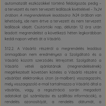
automatizált eszközökkel történő feldolgozás pedig –
a tervezett és nem tervezett leállások kivételével – 7x
24
órában. A megrendelések leadására 7
x24 órában van
lehetőség, ide nem értve a tervezett és nem tervezett
leállások idejét. Csütörtöki nap, délután 12 óra után
leadott megrendelést a következő héten legkorábban
keddi napon veheti át a Vásárló.
3.12.2. A Vásárló részéről a megrendelés leadása
önmagában nem eredményezi a Szolgáltató és a
Vásárló közötti szerződés létrejöttét. Szolgáltató a
Vásárló vételi ajánlatának (megrendelésének)
megérkezését követően köteles a Vásárló részére a
vásárlást elektronikus úton (e-mailben) visszaigazolni,
mely visszaigazoló e-mail tartalmazza a Vásárló által a
vásárlás, vagy a regisztráció során megadott
adatokat (pl. számlázási és szállítási információk), a
rendelés azonosítóját, a rendelés dátumát, a