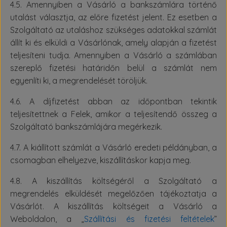
4.5. Amennyiben a Vásárló a bankszámlára történő
utalást választja, az előre fizetést jelent. Ez esetben a
Szolgáltató az utaláshoz szükséges adatokkal számlát
állít ki és elküldi a Vásárlónak, amely alapján a fizetést
teljesíteni tudja. Amennyiben a Vásárló a számlában
szereplő fizetési határidőn belül a számlát nem
egyenlíti ki, a megrendelését töröljük.
4.6. A díjfizetést abban az időpontban tekintik
teljesítettnek a Felek, amikor a teljesítendő összeg a
Szolgáltató bankszámlájára megérkezik.
4.7. A kiállított számlát a Vásárló eredeti példányban, a
csomagban elhelyezve, kiszállításkor kapja meg.
4.8. A kiszállítás költségéről a Szolgáltató a
megrendelés elküldését megelőzően tájékoztatja a
Vásárlót. A kiszállítás költségeit a Vásárló a
Weboldalon, a „
Szállítási és fizetési feltételek
”