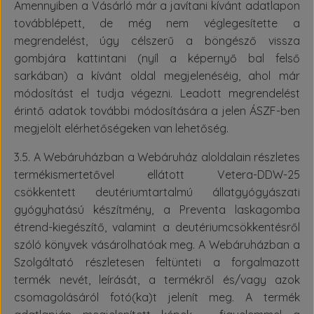
Amennyiben a Vásárló már a javítani kívánt adatlapon
továbblépett, de még nem véglegesítette a
megrendelést, úgy célszerű a böngésző vissza
gombjára kattintani (nyíl a képernyő bal felső
sarkában) a kívánt oldal megjelenéséig, ahol már
módosítást el tudja végezni. Leadott megrendelést
érintő adatok további módosítására a jelen ÁSZF-ben
megjelölt elérhetőségeken van lehetőség.
3.5. A Webáruházban a Webáruház aloldalain részletes
termékismertetővel ellátott Vetera-DDW-25
csökkentett deutériumtartalmú állatgyógyászati
gyógyhatású készítmény, a Preventa laskagomba
étrend-kiegészítő, valamint a deutériumcsökkentésről
szóló könyvek vásárolhatóak meg. A Webáruházban a
Szolgáltató részletesen feltünteti a forgalmazott
termék nevét, leírását, a termékről és/vagy azok
csomagolásáról fotó(ka)t jelenít meg. A termék