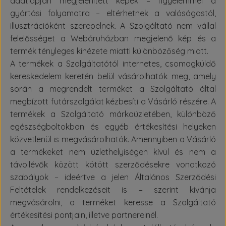
adatlapján megjelenített képek – figyelemmel a
gyártási folyamatra – eltérhetnek a valóságostól,
illusztrációként szerepelnek. A Szolgáltató nem vállal
felelősséget a Webáruházban megjelenő kép és a
termék tényleges kinézete miatti különbözőség miatt.
A termékek a Szolgáltatótól internetes, csomagküldő
kereskedelem keretén belül vásárolhatók meg, amely
során a megrendelt terméket a Szolgáltató által
megbízott futárszolgálat kézbesíti a Vásárló részére. A
termékek a Szolgáltató márkaüzletében, különböző
egészségboltokban és egyéb értékesítési helyeken
közvetlenül is megvásárolhatók. Amennyiben a Vásárló
a termékeket nem üzlethelyiségen kívül és nem a
távollévők között kötött szerződésekre vonatkozó
szabályok – ideértve a jelen Általános Szerződési
Feltételek rendelkezéseit is – szerint kívánja
megvásárolni, a terméket keresse a Szolgáltató
értékesítési pontjain, illetve partnereinél.