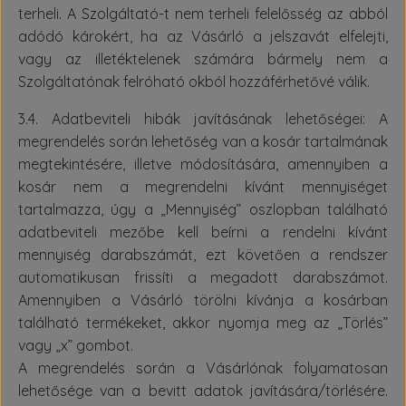
terheli. A Szolgáltató-t nem terheli felelősség az abból
adódó károkért, ha az Vásárló a jelszavát elfelejti,
vagy az illetéktelenek számára bármely nem a
Szolgáltatónak felróható okból hozzáférhetővé válik.
3.4. Adatbeviteli hibák javításának lehetőségei: A
megrendelés során lehetőség van a kosár tartalmának
megtekintésére, illetve módosítására, amennyiben a
kosár nem a megrendelni kívánt mennyiséget
tartalmazza, úgy a „Mennyiség” oszlopban található
adatbeviteli mezőbe kell beírni a rendelni kívánt
mennyiség darabszámát, ezt követően a rendszer
automatikusan frissíti a megadott darabszámot.
Amennyiben a Vásárló törölni kívánja a kosárban
található termékeket, akkor nyomja meg az „Törlés”
vagy „x” gombot.
A megrendelés során a Vásárlónak folyamatosan
lehetősége van a bevitt adatok javítására/törlésére.