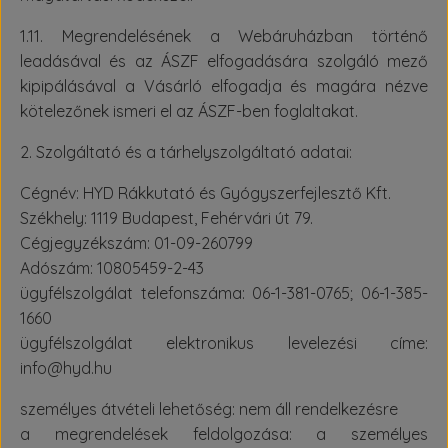
1.11. Megrendelésének a Webáruházban történő
leadásával és az ÁSZF elfogadására szolgáló mező
kipipálásával a Vásárló elfogadja és magára nézve
kötelezőnek ismeri el az ÁSZF-ben foglaltakat.
2. Szolgáltató és a tárhelyszolgáltató adatai:
Cégnév: HYD Rákkutató és Gyógyszerfejlesztő Kft.
Székhely: 1119 Budapest, Fehérvári út 79.
Cégjegyzékszám: 01-09-260799
Adószám: 10805459-2-43
ügyfélszolgálat telefonszáma: 06-1-381-0765; 06-1-385-
1660
ügyfélszolgálat elektronikus levelezési címe:
info@hyd.hu
személyes átvételi lehetőség: nem áll rendelkezésre
a megrendelések feldolgozása: a személyes