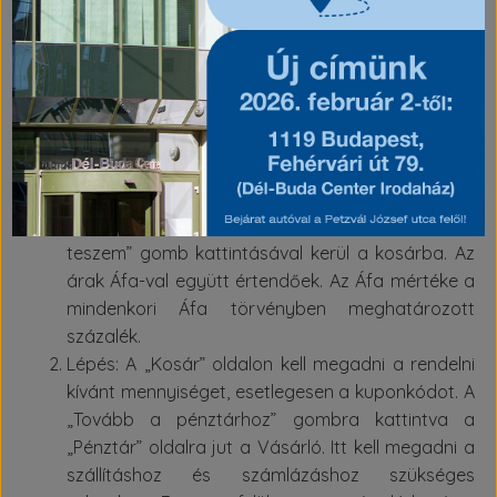
maradéktalanul kitölti. A Szolgáltató-t a Vásárló által
tévesen és/vagy pontatlanul megadott rendelési
adatokra visszavezethető szállítási késedelemért,
illetve egyéb problémáért, hibáért semminemű
felelősség nem terheli.
3.10. A megrendelés menete:
Lépés: A megvásárolni kívánt termék a „Kosárba
teszem” gomb kattintásával kerül a kosárba. Az
árak Áfa-val együtt értendőek. Az Áfa mértéke a
mindenkori Áfa törvényben meghatározott
százalék.
Lépés: A „Kosár” oldalon kell megadni a rendelni
kívánt mennyiséget, esetlegesen a kuponkódot. A
„Tovább a pénztárhoz” gombra kattintva a
„Pénztár” oldalra jut a Vásárló. Itt kell megadni a
szállításhoz és számlázáshoz szükséges