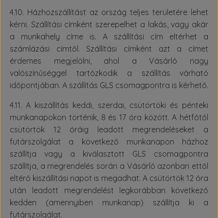
4.10. Házhozszállítást az ország teljes területére lehet
kérni. Szállítási címként szerepelhet a lakás, vagy akár
a munkahely címe is. A szállítási cím eltérhet a
számlázási címtől. Szállítási címként azt a címet
érdemes megjelölni, ahol a Vásárló nagy
valószínűséggel tartózkodik a szállítás várható
időpontjában. A szállítás GLS csomagpontra is kérhető.
4.11. A kiszállítás keddi, szerdai, csütörtöki és pénteki
munkanapokon történik, 8 és 17 óra között. A hétfőtől
csütörtök 12 óráig leadott megrendeléseket a
futárszolgálat a következő munkanapon házhoz
szállítja vagy a kiválasztott GLS csomagpontra
szállítja, a megrendelés során a Vásárló azonban ettől
eltérő kiszállítási napot is megadhat. A csütörtök 12 óra
után leadott megrendelést legkorábban következő
kedden (amennyiben munkanap) szállítja ki a
futárszolgálat.