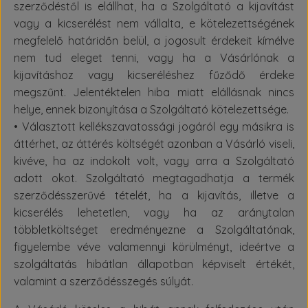
szerződéstől is elállhat, ha a Szolgáltató a kijavítást
vagy a kicserélést nem vállalta, e kötelezettségének
megfelelő határidőn belül, a jogosult érdekeit kímélve
nem tud eleget tenni, vagy ha a Vásárlónak a
kijavításhoz vagy kicseréléshez fűződő érdeke
megszűnt. Jelentéktelen hiba miatt elállásnak nincs
helye, ennek bizonyítása a Szolgáltató kötelezettsége.
• Választott kellékszavatossági jogáról egy másikra is
áttérhet, az áttérés költségét azonban a Vásárló viseli,
kivéve, ha az indokolt volt, vagy arra a Szolgáltató
adott okot. Szolgáltató megtagadhatja a termék
szerződésszerűvé tételét, ha a kijavítás, illetve a
kicserélés lehetetlen, vagy ha az aránytalan
többletköltséget eredményezne a Szolgáltatónak,
figyelembe véve valamennyi körülményt, ideértve a
szolgáltatás hibátlan állapotban képviselt értékét,
valamint a szerződésszegés súlyát.