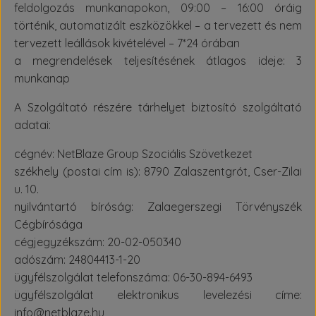
feldolgozás munkanapokon, 09:00 – 16:00 óráig
történik, automatizált eszközökkel – a tervezett és nem
tervezett leállások kivételével – 7*24 órában
a megrendelések teljesítésének átlagos ideje: 3
munkanap
A Szolgáltató részére tárhelyet biztosító szolgáltató
adatai:
cégnév: NetBlaze Group Szociális Szövetkezet
székhely (postai cím is): 8790 Zalaszentgrót, Cser-Zilai
u. 10.
nyilvántartó bíróság: Zalaegerszegi Törvényszék
Cégbírósága
cégjegyzékszám: 20-02-050340
adószám: 24804413-1-20
ügyfélszolgálat telefonszáma: 06-30-894-6493
ügyfélszolgálat elektronikus levelezési címe:
info@netblaze.hu