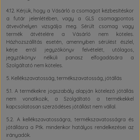
4.12. Kérjük, hogy a Vásárló a csomagot kézbesítéskor
a futár jelenlétében, vagy a GLS csomagpontos
átvevőhelyen vizsgálja meg. Sérült csomag vagy
termék átvételére a Vásárló nem köteles.
Házhozszállítás esetén, amennyiben sérülést észlel,
kérje erről jegyzőkönyv felvételét, utólagos,
jegyzőkönyv nélküli panasz elfogadására a
Szolgáltató nem köteles.
5. Kellékszavatosság, termékszavatosság, jótállás
5.1. A termékekre jogszabály alapján kötelező jótállás
nem vonatkozik, a Szolgáltató a termékekkel
kapcsolatosan szerződéses jótállást nem vállal.
5.2. A kellékszavatosságra, termékszavatosságra és
jótállásra a Ptk. mindenkor hatályos rendelkezései az
irányadók.