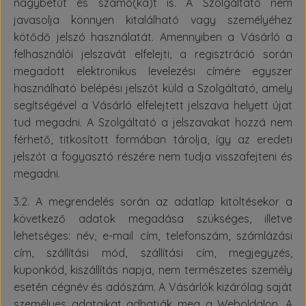
nagybetűt és számo(ka)t is. A Szolgáltató nem
javasolja könnyen kitalálható vagy személyéhez
kötődő jelszó használatát. Amennyiben a Vásárló a
felhasználói jelszavát elfelejti, a regisztráció során
megadott elektronikus levelezési címére egyszer
használható belépési jelszót küld a Szolgáltató, amely
segítségével a Vásárló elfelejtett jelszava helyett újat
tud megadni. A Szolgáltató a jelszavakat hozzá nem
férhető, titkosított formában tárolja, így az eredeti
jelszót a fogyasztó részére nem tudja visszafejteni és
megadni.
3.2. A megrendelés során az adatlap kitöltésekor a
következő adatok megadása szükséges, illetve
lehetséges: név, e-mail cím, telefonszám, számlázási
cím, szállítási mód, szállítási cím, megjegyzés,
kuponkód, kiszállítás napja, nem természetes személy
esetén cégnév és adószám. A Vásárlók kizárólag saját
személyes adataikat adhatják meg a Weboldalon. A