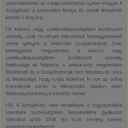
szerződéskötés és a kapcsolattartás nyelve magyar. A
Szolgáltató a szerződést iktatja, és annak létrejöttét
követő 5 évig őrzi.
1.9. Kiskorú vagy cselekvőképességében korlátozott
személy csak törvényes képviselője beleegyezésével
veheti igénybe a Weboldal szolgáltatásait. Ezen
beleegyezés megszerzése a kiskorú vagy
cselekvőképességében korlátozott személy
felelőssége és feladata. A Webáruház megrendelői
felületének és a Szolgáltatónak nem feladata és nincs
rá lehetősége, hogy tudja, kiderítse, ki van az online
tranzakciók során a felhasználói oldalon, ezért
felelősség kizárólag a Vásárlót terheli.
1.10. A Szolgáltató nem rendelkezik a fogyasztókkal
szembeni tisztességtelen kereskedelmi gyakorlat
tilalmáról szóló 2008. évi XLVII. törvény szerinti
magatartási kódexszel.