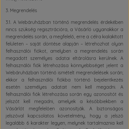
3. Megrendelés
3.1. A Webáruházban történő megrendelés érdekében
nincs szükség regisztrációra, a Vásárló ugyanakkor a
megrendelés során, a megfelelő, erre a célra kialakított
felületen – saját döntése alapján – létrehozhat olyan
felhasználói fiókot, amelyben a megrendelés során
megadott személyes adatai eltárolásra kerülnek. A
felhasználói fiók létrehozása könnyebbséget jelent a
Webáruházban történő ismételt megrendelések során;
ekkor a felhasználói fiókba történő bejelentkezés
esetén személyes adatait nem kell megadni. A
felhasználói fiók létrehozása során egy azonosítót és
jelszót kell megadni, amelyek a későbbiekben a
Vásárlót megfelelően azonosítják. A biztonságos
jelszóval kapcsolatos követelmény, hogy a jelszó
legalább 6 karakter legyen, melynek tartalmaznia kell