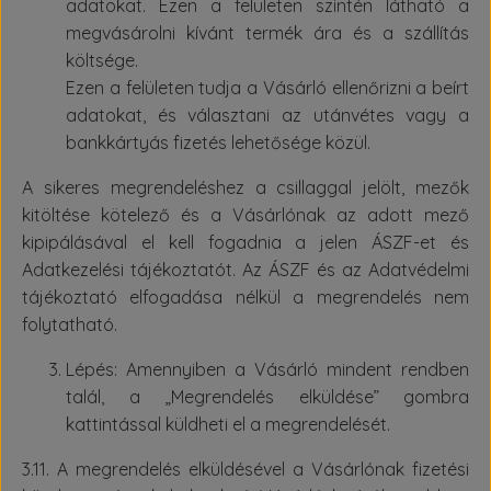
adatokat. Ezen a felületen szintén látható a
megvásárolni kívánt termék ára és a szállítás
költsége.
Ezen a felületen tudja a Vásárló ellenőrizni a beírt
adatokat, és választani az utánvétes vagy a
bankkártyás fizetés lehetősége közül.
A sikeres megrendeléshez a csillaggal jelölt, mezők
kitöltése kötelező és a Vásárlónak az adott mező
kipipálásával el kell fogadnia a jelen ÁSZF-et és
Adatkezelési tájékoztatót. Az ÁSZF és az Adatvédelmi
tájékoztató elfogadása nélkül a megrendelés nem
folytatható.
Lépés: Amennyiben a Vásárló mindent rendben
talál, a „Megrendelés elküldése” gombra
kattintással küldheti el a megrendelését.
3.11. A megrendelés elküldésével a Vásárlónak fizetési