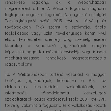
rendelkező jogalany, aki a Webáruházban
megrendelést ad le. A Vásárló fogalma magában
foglalja a fogyasztó fogalmát. A fogyasztó a Polgári
Törvénykönyvről szóló 2013. évi V. törvény (a
továbbiakban: Ptk.) szerint a szakmája, önálló
foglalkozása vagy üzleti tevékenysége körén kívül
eljáró természetes személy. Jogi személy esetén
kizárólag a vonatkozó jogszabályok alapján
képviseleti joggal felruházott képviselője vagy írásbeli
meghatalmazással rendelkező meghatalmazottja
jogosult eljárni.
1.3. A Webáruházban történő vásárlást a magyar
hatályos jogszabályok, különösen a Ptk., az
elektronikus kereskedelmi szolgáltatások, az
információs társadalommal összefüggő
szolgáltatások egyes kérdéseiről szóló 2001. évi CVIII.
törvény, valamint a fogyasztó és a vállalkozás közötti