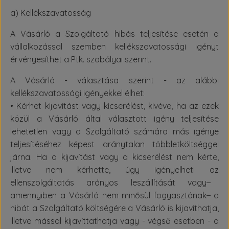
a) Kellékszavatosság
A Vásárló a Szolgáltató hibás teljesítése esetén a
vállalkozással szemben kellékszavatossági igényt
érvényesíthet a Ptk. szabályai szerint.
A Vásárló - választása szerint - az alábbi
kellékszavatossági igényekkel élhet:
• Kérhet kijavítást vagy kicserélést, kivéve, ha az ezek
közül a Vásárló által választott igény teljesítése
lehetetlen vagy a Szolgáltató számára más igénye
teljesítéséhez képest aránytalan többletköltséggel
járna. Ha a kijavítást vagy a kicserélést nem kérte,
illetve nem kérhette, úgy igényelheti az
ellenszolgáltatás arányos leszállítását vagy ̶
amennyiben a Vásárló nem minősül fogyasztónak ̶ a
hibát a Szolgáltató költségére a Vásárló is kijavíthatja,
illetve mással kijavíttathatja vagy - végső esetben - a