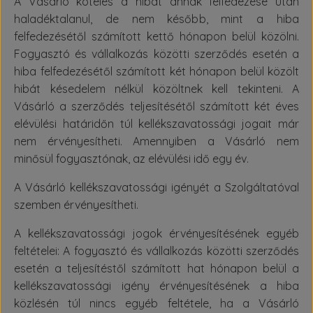
A Vásárló köteles a hibát annak felfedezése után
haladéktalanul, de nem később, mint a hiba
felfedezésétől számított kettő hónapon belül közölni.
Fogyasztó és vállalkozás közötti szerződés esetén a
hiba felfedezésétől számított két hónapon belül közölt
hibát késedelem nélkül közöltnek kell tekinteni. A
Vásárló a szerződés teljesítésétől számított két éves
elévülési határidőn túl kellékszavatossági jogait már
nem érvényesítheti. Amennyiben a Vásárló nem
minősül fogyasztónak, az elévülési idő egy év.
A Vásárló kellékszavatossági igényét a Szolgáltatóval
szemben érvényesítheti.
A kellékszavatossági jogok érvényesítésének egyéb
feltételei: A fogyasztó és vállalkozás közötti szerződés
esetén a teljesítéstől számított hat hónapon belül a
kellékszavatossági igény érvényesítésének a hiba
közlésén túl nincs egyéb feltétele, ha a Vásárló