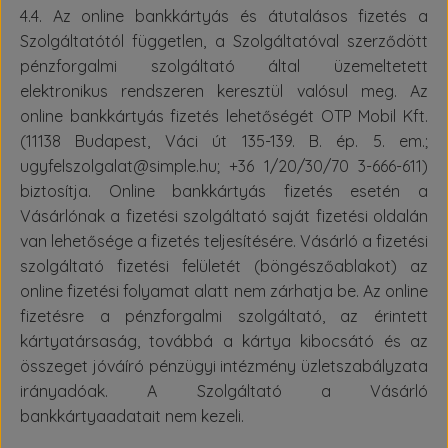
4.4. Az online bankkártyás és átutalásos fizetés a
Szolgáltatótól független, a Szolgáltatóval szerződött
pénzforgalmi szolgáltató által üzemeltetett
elektronikus rendszeren keresztül valósul meg. Az
online bankkártyás fizetés lehetőségét OTP Mobil Kft.
(11138 Budapest, Váci út 135-139. B. ép. 5. em.;
ugyfelszolgalat@simple.hu; +36 1/20/30/70 3-666-611)
biztosítja. Online bankkártyás fizetés esetén a
Vásárlónak a fizetési szolgáltató saját fizetési oldalán
van lehetősége a fizetés teljesítésére. Vásárló a fizetési
szolgáltató fizetési felületét (böngészőablakot) az
online fizetési folyamat alatt nem zárhatja be. Az online
fizetésre a pénzforgalmi szolgáltató, az érintett
kártyatársaság, továbbá a kártya kibocsátó és az
összeget jóváíró pénzügyi intézmény üzletszabályzata
irányadóak. A Szolgáltató a Vásárló
bankkártyaadatait nem kezeli.