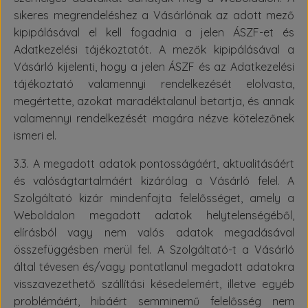
sikeres megrendeléshez a Vásárlónak az adott mező
kipipálásával el kell fogadnia a jelen ÁSZF-et és
Adatkezelési tájékoztatót. A mezők kipipálásával a
Vásárló kijelenti, hogy a jelen ÁSZF és az Adatkezelési
tájékoztató valamennyi rendelkezését elolvasta,
megértette, azokat maradéktalanul betartja, és annak
valamennyi rendelkezését magára nézve kötelezőnek
ismeri el.
3.3. A megadott adatok pontosságáért, aktualitásáért
és valóságtartalmáért kizárólag a Vásárló felel. A
Szolgáltató kizár mindenfajta felelősséget, amely a
Weboldalon megadott adatok helytelenségéből,
elírásból vagy nem valós adatok megadásával
összefüggésben merül fel. A Szolgáltató-t a Vásárló
által tévesen és/vagy pontatlanul megadott adatokra
visszavezethető szállítási késedelemért, illetve egyéb
problémáért, hibáért semminemű felelősség nem