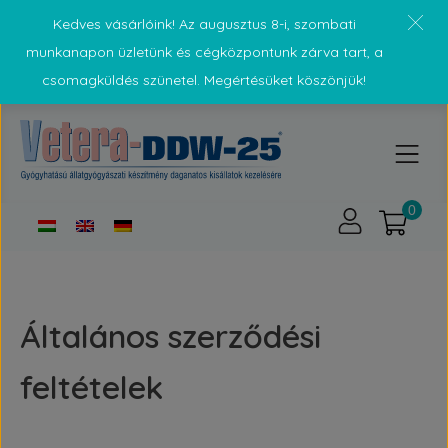
Kedves vásárlóink! Az augusztus 8-i, szombati
munkanapon üzletünk és cégközpontunk zárva tart, a
csomagküldés szünetel. Megértésüket köszönjük!
Általános szerződési
feltételek