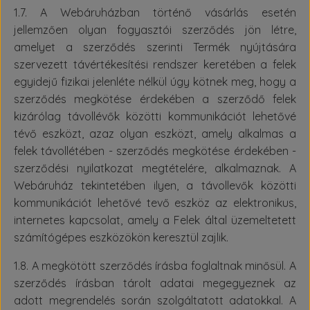
1.7. A Webáruházban történő vásárlás esetén
jellemzően olyan fogyasztói szerződés jön létre,
amelyet a szerződés szerinti Termék nyújtására
szervezett távértékesítési rendszer keretében a felek
egyidejű fizikai jelenléte nélkül úgy kötnek meg, hogy a
szerződés megkötése érdekében a szerződő felek
kizárólag távollévők közötti kommunikációt lehetővé
tévő eszközt, azaz olyan eszközt, amely alkalmas a
felek távollétében - szerződés megkötése érdekében -
szerződési nyilatkozat megtételére, alkalmaznak. A
Webáruház tekintetében ilyen, a távollevők közötti
kommunikációt lehetővé tevő eszköz az elektronikus,
internetes kapcsolat, amely a Felek által üzemeltetett
számítógépes eszközökön keresztül zajlik.
1.8. A megkötött szerződés írásba foglaltnak minősül. A
szerződés írásban tárolt adatai megegyeznek az
adott megrendelés során szolgáltatott adatokkal. A