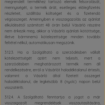
megrendelt termékhez tartozó elemek felsorolását,
mennyiségét, a termék árát, esetleges előlegfizetés
részleteit, szállítási költséget és a fizetendő
végösszeget. Amennyiben e visszaigazolás az ajánlat
elküldésétől számított 48 órán belül Vásárló részére
nem érkezik meg, akkor a Vásárló ajánlati kötöttsége,
illetve bárminemű kötelezettsége minden további
feltétel nélkül, automatikusan megszűnik.
3.12.3. Ha a Szolgáltató a szerződésben vállalt
kötelezettségét azért nem teljesíti, mert a
szerződésben meghatározott termék nem áll
rendelkezésére, erről a Vásárlót haladéktalanul értesíti,
valamint a Vásárló által fizetett összeget
haladéktalanul, de legkésőbb 8 (nyolc) napon belül
visszatéríti.
3.12.4. A Szolgáltató fenntartja a jogot a már
visszaigazolt megrendelések visszautasítására,