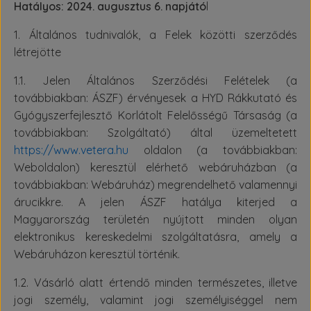
Hatályos: 2024. augusztus 6. napjátó
l
1. Általános tudnivalók, a Felek közötti szerződés
létrejötte
1.1. Jelen Általános Szerződési Felételek (a
továbbiakban: ÁSZF) érvényesek a HYD Rákkutató és
Gyógyszerfejlesztő Korlátolt Felelősségű Társaság (a
továbbiakban: Szolgáltató) által üzemeltetett
https://www.vetera.hu
oldalon (a továbbiakban:
Weboldalon) keresztül elérhető webáruházban (a
továbbiakban: Webáruház) megrendelhető valamennyi
árucikkre. A jelen ÁSZF hatálya kiterjed a
Magyarország területén nyújtott minden olyan
elektronikus kereskedelmi szolgáltatásra, amely a
Webáruházon keresztül történik.
1.2. Vásárló alatt értendő minden természetes, illetve
jogi személy, valamint jogi személyiséggel nem