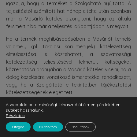
igazolja, hogy a terméket a Szolgáltató nyújtotta. A
teljesítéstől számított hat hónap eltelte után azonban
már a Vásárló köteles bizonyítani, hogy az általa
felismert hiba már a teljesítés időpontjában is megvolt.
Ha a termék meghibásodásában a Vásárlót terhelő
valamely (pl. tárolási körülmények) kötelezettség
elmulasztása is közrehatott, a szavatossági
kötelezettség teljesítésével felmerült költségeket
közrehatása arányában a Vásárló köteles viselni, ha a
dolog kezelésére vonatkozó ismeretekkel rendelkezett,
vagy ha a Szolgáltató e tekintetben tájékoztatási
kötelezettségének eleget tett.
A weboldalon a minőségi felhasználói élmény érdekében
b) Termékszavatosság
sütiket használunk.
Részletek
A fogyasztónak minősülő Vásárló a neki a Szolgáltató
által eladott termék hibája esetén - választása szerint
Elfogad
Elutasítom
Beállítások
– az a) pontban meghatározott jogát vagy