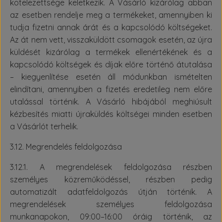
kötelezettsége keletkezik. A Vásárló kizárólag abban
az esetben rendelje meg a termékeket, amennyiben ki
tudja fizetni annak árát és a kapcsolódó költségeket.
Az át nem vett, visszaküldött csomagok esetén, az újra
küldését kizárólag a termékek ellenértékének és a
kapcsolódó költségek és díjak előre történő átutalása
– kiegyenlítése esetén áll módunkban ismételten
elindítani, amennyiben a fizetés eredetileg nem előre
utalással történik. A Vásárló hibájából meghiúsult
kézbesítés miatti újraküldés költségei minden esetben
a Vásárlót terhelik.
3.12. Megrendelés feldolgozása
3.12.1. A megrendelések feldolgozása részben
személyes közreműködéssel, részben pedig
automatizált adatfeldolgozás útján történik. A
megrendelések személyes feldolgozása
munkanapokon, 09:00–16:00 óráig történik, az