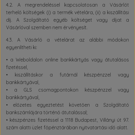
4.2. A megrendeléssel kapcsolatosan a Vásárlót
terhelő költségek (i) a termék vételára, (ii) a kiszállítási
díj. A Szolgáltató egyéb költséget vagy díjat a
Vásárlóval szemben nem érvényesít.
4.3. A Vásárló a vételárat az alábbi módokon
egyenlítheti ki:
• a Weboldalon online bankkártyás vagy átutalásos
fizetéssel,
• kiszállításkor a futárnál készpénzzel vagy
bankkártyával,
• a GLS csomagpontokon készpénzzel vagy
bankkártyával,
• előzetes egyeztetést követően a Szolgáltató
bankszámlájára történő átutalással;
• készpénzes fizetéssel a 1118 Budapest, Villányi út 97.
szám alatti üzlet főpénztárában nyitvatartási idő alatt.