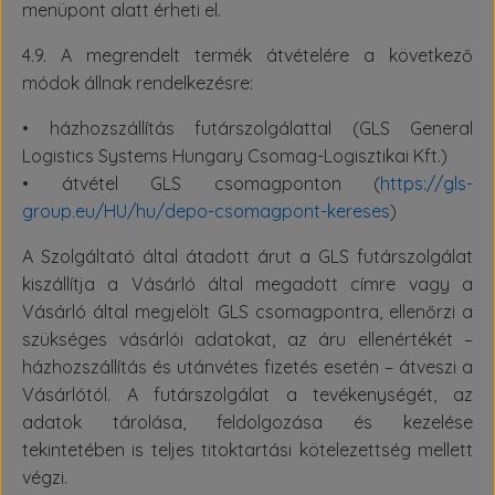
menüpont alatt érheti el.
4.9. A megrendelt termék átvételére a következő
módok állnak rendelkezésre:
• házhozszállítás futárszolgálattal (GLS General
Logistics Systems Hungary Csomag-Logisztikai Kft.)
• átvétel GLS csomagponton (
https://gls-
group.eu/HU/hu/depo-csomagpont-kereses
)
A Szolgáltató által átadott árut a GLS futárszolgálat
kiszállítja a Vásárló által megadott címre vagy a
Vásárló által megjelölt GLS csomagpontra, ellenőrzi a
szükséges vásárlói adatokat, az áru ellenértékét –
házhozszállítás és utánvétes fizetés esetén – átveszi a
Vásárlótól. A futárszolgálat a tevékenységét, az
adatok tárolása, feldolgozása és kezelése
tekintetében is teljes titoktartási kötelezettség mellett
végzi.